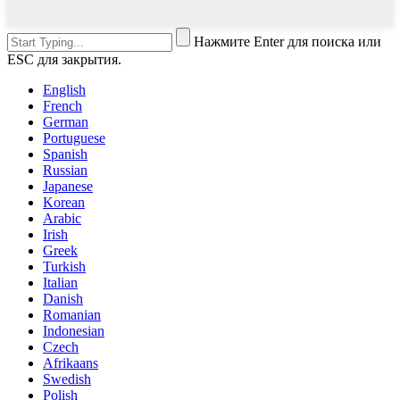
Нажмите Enter для поиска или
ESC для закрытия.
English
French
German
Portuguese
Spanish
Russian
Japanese
Korean
Arabic
Irish
Greek
Turkish
Italian
Danish
Romanian
Indonesian
Czech
Afrikaans
Swedish
Polish